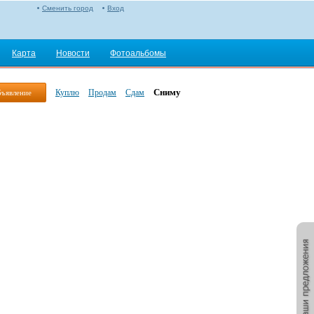
Сменить город
Вход
Карта
Новости
Фотоальбомы
Сниму
Куплю
Продам
Сдам
бъявление