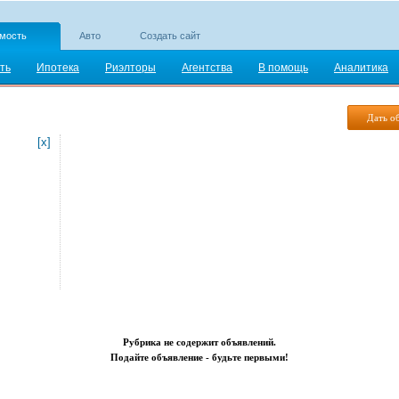
мость
Авто
Создать сайт
ть
Ипотека
Риэлторы
Агентства
В помощь
Аналитика
Дать о
[x]
Рубрика не содержит объявлений.
Подайте объявление - будьте первыми!